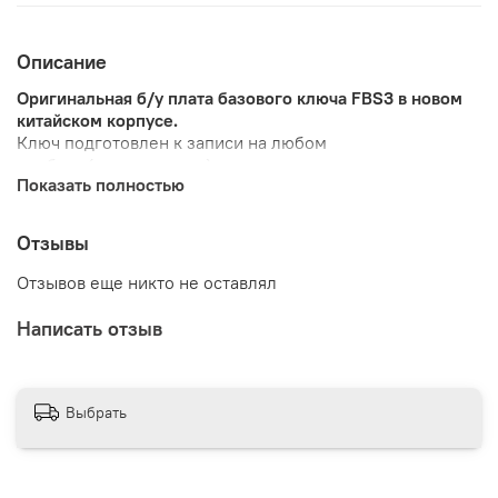
Описание
Оригинальная б/у плата базового ключа FBS3 в новом
китайском корпусе.
Ключ подготовлен к записи на любом
приборе(теоретически).
Показать полностью
Проверено на Mercedes Instrument(с утилитой BGA Key
Recorder), VVDI MB, CGDI.
Статус 21DF.
Отзывы
Частота радио 433 Мгц.
Корпус не герметичен.
Отзывов еще никто не оставлял
Система кейлессгоу не поддерживается.
Написать отзыв
Оригинальные совместимые номера
A1669056600
A1699052200
A1699052400
Выбрать
A2049051704
Внимание! Программирование ключа доступно только
один раз!