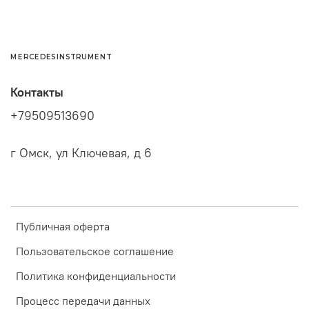
Обнуление не предусмотрено!
Примечание.
Для нормализации работы ключа после
MERCEDESINSTRUMENT
программирования на китайских приборах
необходимо вставить ключ в замок зажигания 10 раз.
Контакты
Пользователям Mercedes Instrument TOKEN_PSW в
подарок!
+79509513690
г Омск, ул Ключевая, д 6
Публичная оферта
Пользовательское соглашение
Политика конфиденциальности
Процесс передачи данных