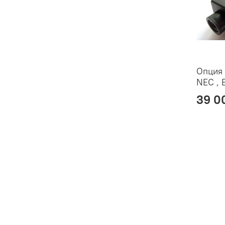
Опция 
NEC , 
39 0