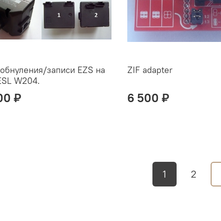
обнуления/записи EZS на
ZIF adapter
ESL W204.
00 ₽
6 500 ₽
1
2